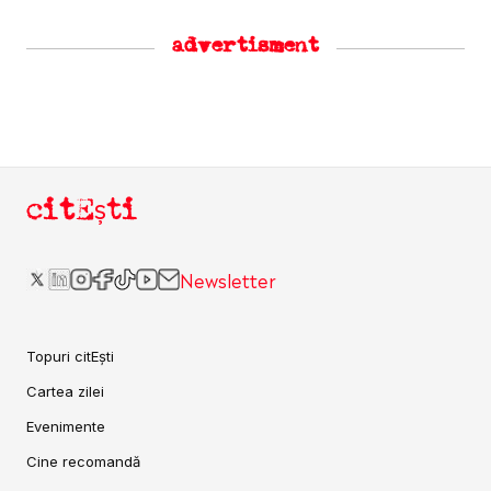
advertisment
citEști
Newsletter
Topuri citEști
Cartea zilei
Evenimente
Cine recomandă