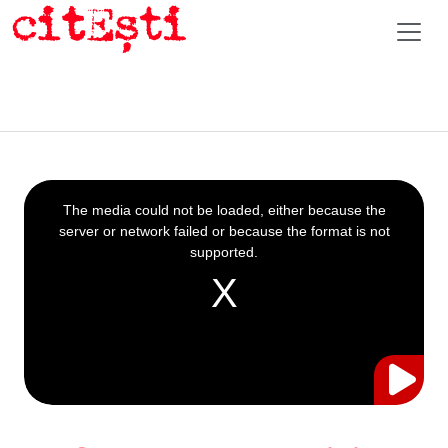
This
is
a
The media could not be loaded, either because the
modal
window.
server or network failed or because the format is not
supported.