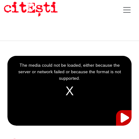
This
is
a
The media could not be loaded, either because the
modal
window.
server or network failed or because the format is not
supported.