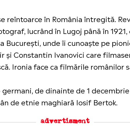
se reîntoarce în România întregită. Re
otograf, lucrând în Lugoj până în 1921,
la București, unde îi cunoaște pe pioni
 și Constantin Ivanovici care filmaser
. Ironia face ca filmările românilor să
e germani, de dinainte de 1 decembrie
mân de etnie maghiară Iosif Bertok.
advertisment