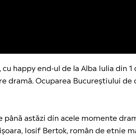
8, cu happy end-ul de la Alba Iulia din
re dramă. Ocuparea Bucureștiului de c
e până astăzi din acele momente dram
ișoara, Iosif Bertok, român de etnie m