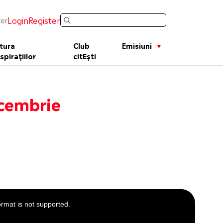
Login
Register
er
tura
Club
Emisiuni
spirațiilor
citEști
ecembrie
ormat is not supported.