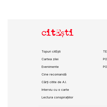
citEști
Topuri citEști
TE
Cartea zilei
PO
Evenimente
PO
Cine recomandă
Cărți citite de A.I.
Interviu cu o carte
Lectura conspirațiilor