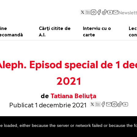
Newslett
ine
Cărți citite de
Interviu cu o
Lec
ecomandă
A.I.
carte
con
eph. Episod special de 1 d
2021
de
Tatiana Beliuța
Publicat 1 decembrie 2021
 loaded, either because the server or network failed or because the f