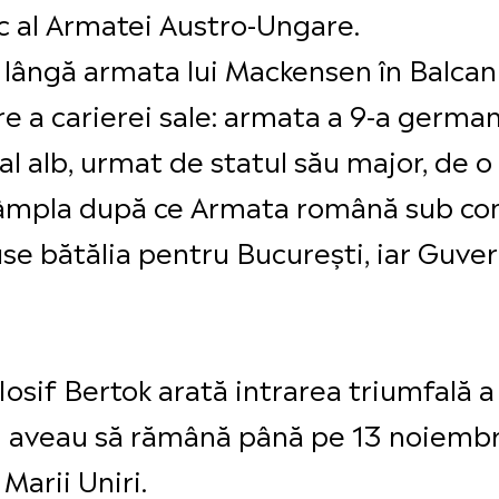
c al Armatei Austro-Ungare.
e lângă armata lui Mackensen în Balcan
e a carierei sale: armata a 9-a german
l alb, urmat de statul său major, de o
tâmpla după ce Armata română sub co
se bătălia pentru București, iar Guve
Iosif Bertok arată intrarea triumfală a
ii aveau să rămână până pe 13 noiembr
Marii Uniri.