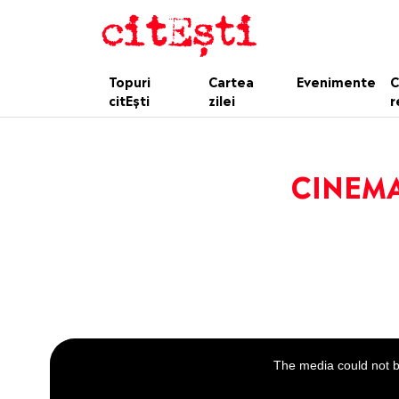
Topuri
Cartea
Evenimente
C
citEști
zilei
r
CINEMAl
This
is
a
The media could not be
modal
window.