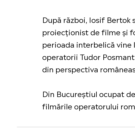
După război, Iosif Bertok 
proiecționist de filme și f
perioada interbelică vine 
operatorii Tudor Posmantir
din perspectiva românească
Din Bucureștiul ocupat d
filmările operatorului ro