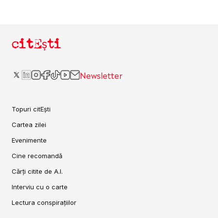
citEști
Newsletter
Topuri citEști
Cartea zilei
Evenimente
Cine recomandă
Cărți citite de A.I.
Interviu cu o carte
Lectura conspirațiilor