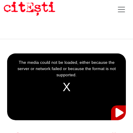
This
is
a
The media could not be loaded, either because the
modal
window.
server or network failed or because the format is not
supported.