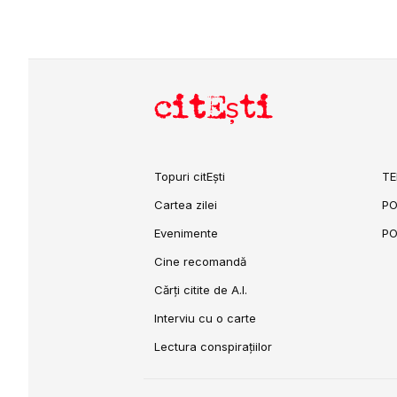
citEști
Topuri citEști
TE
Cartea zilei
PO
Evenimente
PO
Cine recomandă
Cărți citite de A.I.
Interviu cu o carte
Lectura conspirațiilor