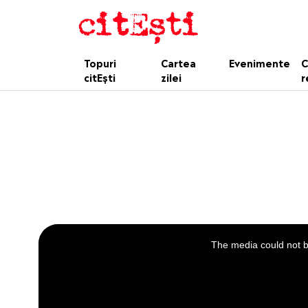
Topuri
Cartea
Evenimente
C
citEști
zilei
r
This
is
a
The media could not be
modal
window.