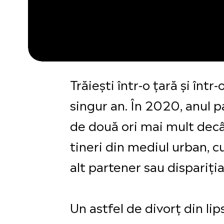
Trăiești într-o țară și înt
singur an. În 2020, anul pa
de două ori mai mult decât
tineri din mediul urban, c
alt partener sau dispariția
Un astfel de divorț din li