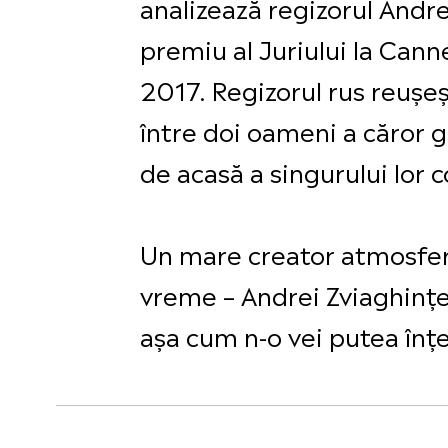
analizează regizorul Andre
premiu al Juriului la Cann
2017. Regizorul rus reușe
între doi oameni a căror 
de acasă a singurului lor co
Un mare creator atmosferă
vreme – Andrei Zviaghințe
așa cum n-o vei putea înțel