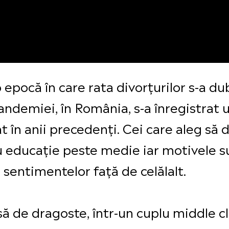
r-o epocă în care rata divorțurilor s-a d
ndemiei, în România, s-a înregistrat un
 în anii precedenți. Cei care aleg să 
u educație peste medie iar motivele su
 sentimentelor față de celălalt.
psă de dragoste, într-un cuplu middle c