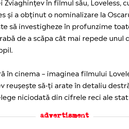
i Zviaghințev în filmul său, Loveless, 
es și a obținut o nominalizare la Oscaru
ște să investigheze în profunzime toat
grabă de a scăpa cât mai repede unul d
pil.
 în cinema – imaginea filmului Lovele
v reușește să-ți arate în detaliu des
ege niciodată din cifrele reci ale stati
advertisment