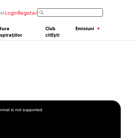
Login
Register
er
tura
Club
Emisiuni
spirațiilor
citEști
ormat is not supported.