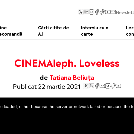
Newslett
ine
Cărți citite de
Interviu cu o
Lec
ecomandă
A.I.
carte
con
CINEMAleph. Loveless
de
Tatiana Beliuța
Publicat 22 martie 2021
 loaded, either because the server or network failed or because the f