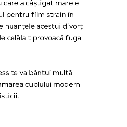
cu care a câștigat marele
l pentru film strain în
e nuanțele acestui divorț
e celălalt provoacă fuga
ss te va bântui multă
trămarea cuplului modern
sticii.