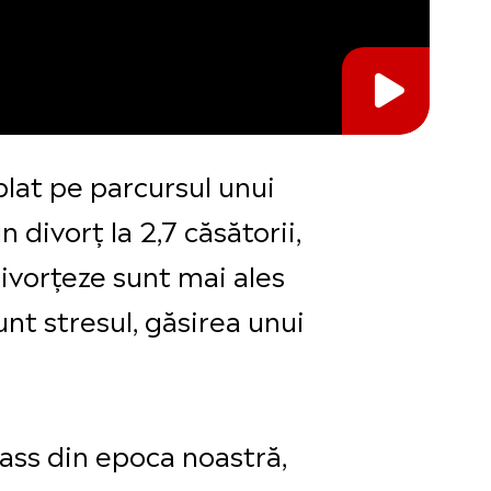
ublat pe parcursul unui
 divorț la 2,7 căsătorii,
divorțeze sunt mai ales
nt stresul, găsirea unui
lass din epoca noastră,