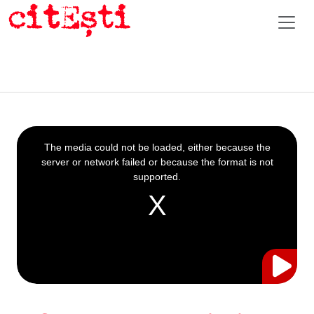
This
is
a
The media could not be loaded, either because the
modal
window.
server or network failed or because the format is not
supported.