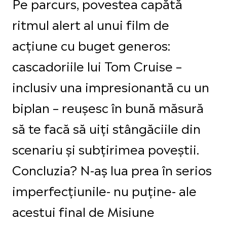
Pe parcurs, povestea capătă
ritmul alert al unui film de
acțiune cu buget generos:
cascadoriile lui Tom Cruise –
inclusiv una impresionantă cu un
biplan – reușesc în bună măsură
să te facă să uiți stângăciile din
scenariu și subțirimea poveștii.
Concluzia? N-aș lua prea în serios
imperfecțiunile- nu puține- ale
acestui final de Misiune