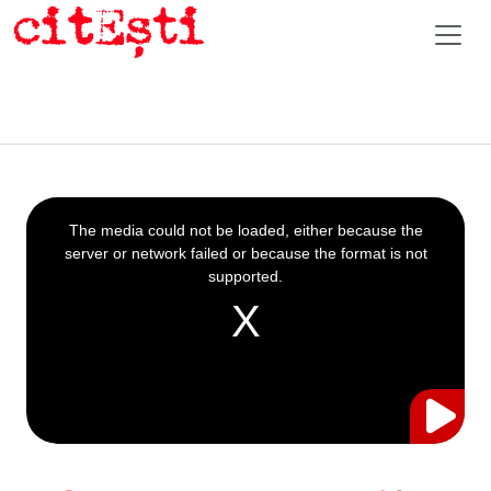
This
is
a
The media could not be loaded, either because the
modal
window.
server or network failed or because the format is not
supported.