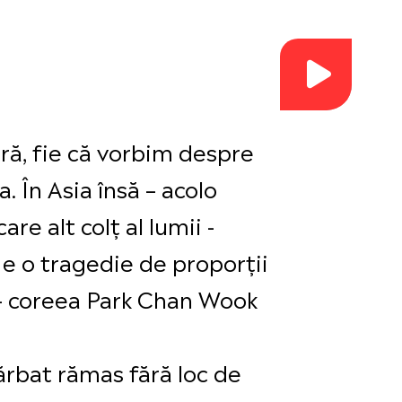
ră, fie că vorbim despre
. În Asia însă – acolo
re alt colț al lumii -
e o tragedie de proporții
d- coreea Park Chan Wook
ărbat rămas fără loc de