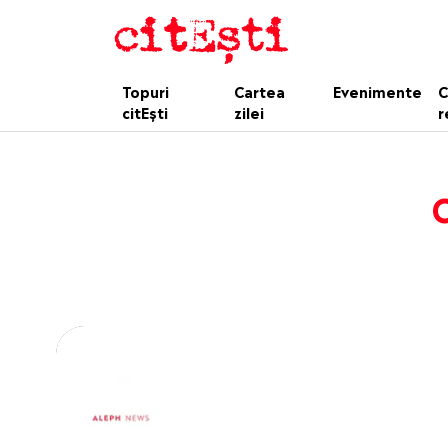
Topuri
Cartea
Evenimente
C
citEști
zilei
r