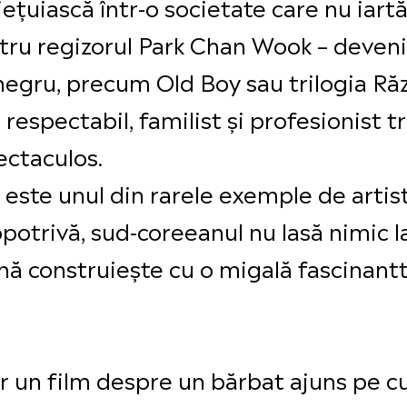
țuiască într-o societate care nu iartă
tru regizorul Park Chan Wook – deveni
negru, precum Old Boy sau trilogia Răz
respectabil, familist și profesionist 
ectaculos.
este unul din rarele exemple de artist
potrivă, sud-coreeanul nu lasă nimic la
nă construiește cu o migală fascinantt
un film despre un bărbat ajuns pe culm