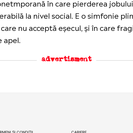
netmporană în care pierderea jobului 
lerabilă la nivel social. E o simfonie p
care nu acceptă eșecul, și în care frag
 apel.
advertisment
RMENI ȘI CONDIȚII
CARIERE