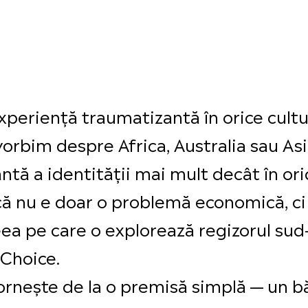
xperiență traumatizantă în orice cultu
orbim despre Africa, Australia sau Asia
tă a identității mai mult decât în orica
ă nu e doar o problemă economică, ci 
deea pe care o explorează regizorul su
 Choice.
rnește de la o premisă simplă — un b