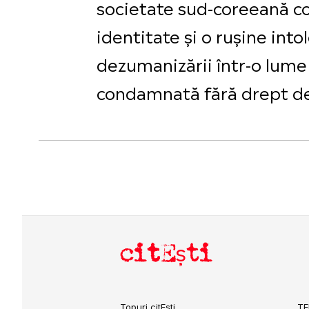
societate sud-coreeană co
identitate și o rușine into
dezumanizării într-o lume 
condamnată fără drept de
citEști
Topuri citEști
TE