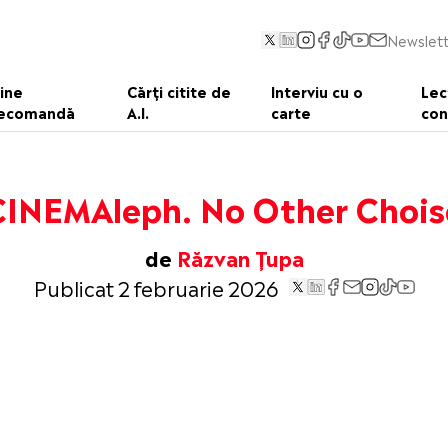
Newslett
ine
Cărți citite de
Interviu cu o
Lec
ecomandă
A.I.
carte
con
CINEMAleph. No Other Chois
de
Răzvan Țupa
Publicat 2 februarie 2026