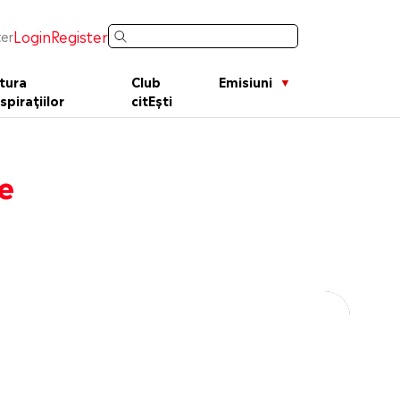
Login
Register
er
tura
Club
Emisiuni
spirațiilor
citEști
e