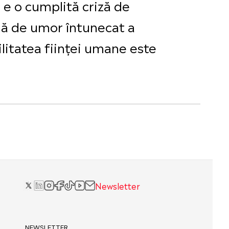
e o cumplită criză de
lină de umor întunecat a
ilitatea ființei umane este
Newsletter
NEWSLETTER