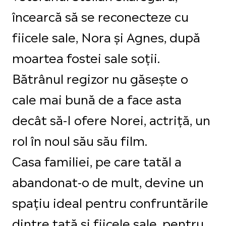
încearcă să se reconecteze cu
fiicele sale, Nora și Agnes, după
moartea fostei sale soții.
Bătrânul regizor nu găsește o
cale mai bună de a face asta
decât să-I ofere Norei, actriță, un
rol în noul său său film.
Casa familiei, pe care tatăl a
abandonat-o de mult, devine un
spațiu ideal pentru confruntările
dintre tată și fiicele sale, pentru