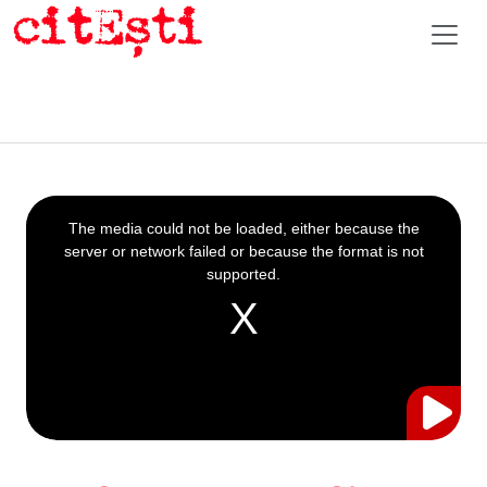
This
is
a
The media could not be loaded, either because the
modal
window.
server or network failed or because the format is not
supported.