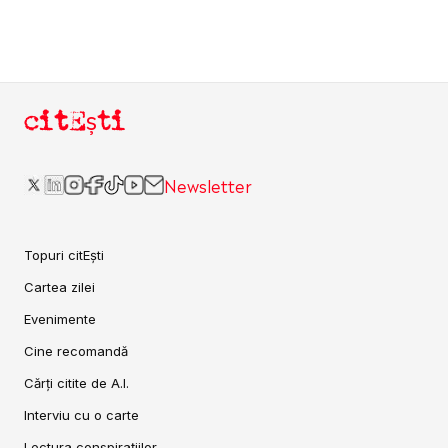
citEști
Newsletter
Topuri citEști
Cartea zilei
Evenimente
Cine recomandă
Cărți citite de A.I.
Interviu cu o carte
Lectura conspirațiilor