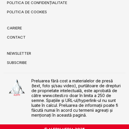
POLITICA DE CONFIDENȚIALITATE
POLITICA DE COOKIES
CARIERE
CONTACT
NEWSLETTER
SUBSCRIBE
Preluarea fără cost a materialelor de presă
(text, foto și/sau video), purtătoare de drepturi
de proprietate intelectuală, este aprobată de
către www.citesti.ro doar în limita a 250 de
semne. Spaţiile şi URL-ul/hyperlink-ul nu sunt
luate în calcul. Preluarea de informaţii poate fi
făcută numai în acord cu termenii agreaţi şi
menţionaţi în această pagină.
© ALEPH MEDIA 2025