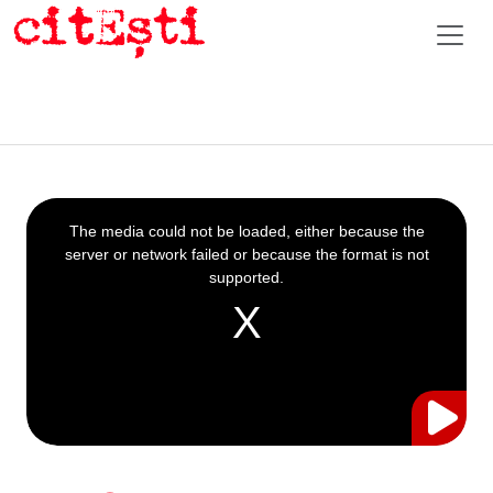
This
is
a
The media could not be loaded, either because the
modal
window.
server or network failed or because the format is not
supported.