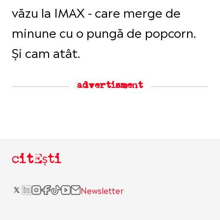
văzu la IMAX - care merge de
minune cu o pungă de popcorn.
Și cam atât.
advertisment
citEști
Newsletter