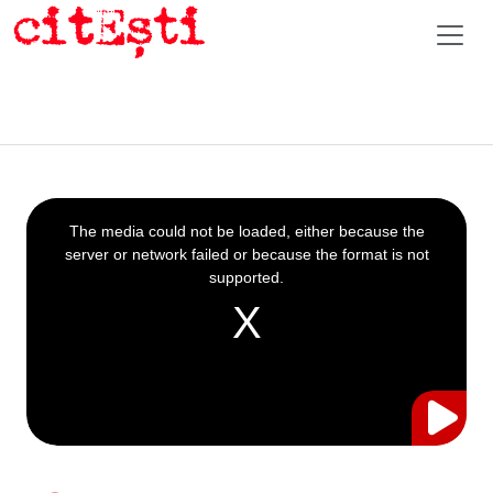
This
is
a
The media could not be loaded, either because the
modal
window.
server or network failed or because the format is not
supported.