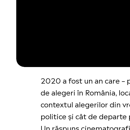
2020 a fost un an care – pe
de alegeri în România, loca
contextul alegerilor din
politice și cât de departe 
Un răspuns cinematografic 