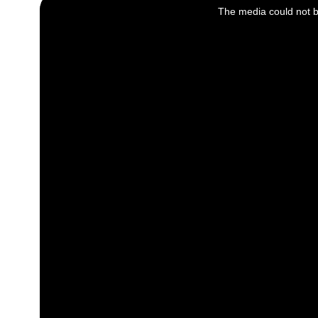
is
a
The media could not be
modal
window.