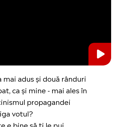
-a mai adus și două rânduri
at, ca și mine - mai ales în
cinismul propagandei
tiga votul?
 e bine să ți le pui