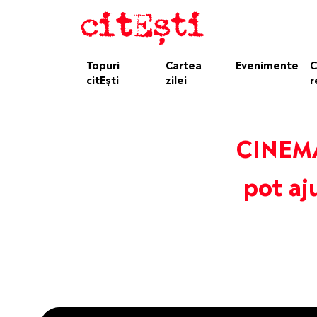
Topuri
Cartea
Evenimente
C
citEști
zilei
r
CINEMA
pot aj
This