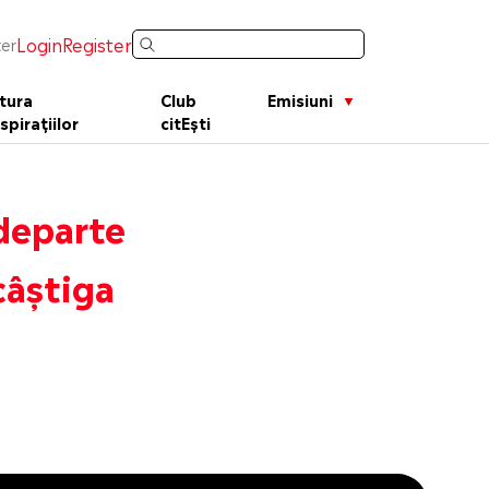
Login
Register
er
tura
Club
Emisiuni
spirațiilor
citEști
departe
câștiga