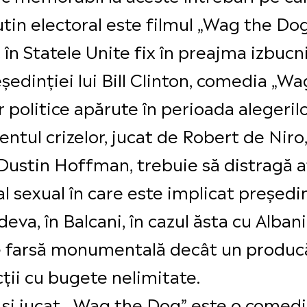
utin electoral este filmul „Wag the Dog”
în Statele Unite fix în preajma izbucni
edinției lui Bill Clinton, comedia „W
r politice apărute în perioada alegerilo
tul crizelor, jucat de Robert de Niro,
 Dustin Hoffman, trebuie să distragă a
 sexual în care este implicat președint
eva, în Balcani, în cazul ăsta cu Albani
de farsă monumentală decât un produc
ții cu bugete nelimitate.
t și jucat, „Wag the Dog” este o comedi