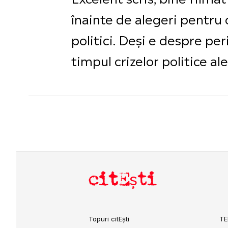
înainte de alegeri pentru c
politici. Deși e despre per
timpul crizelor politice a
citEști
Topuri citEști
TE