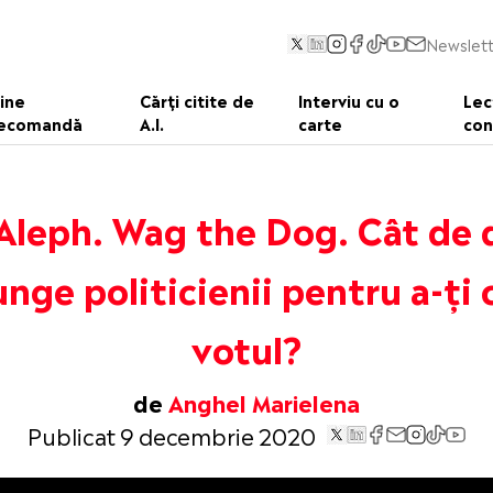
Newslett
ine
Cărți citite de
Interviu cu o
Lec
ecomandă
A.I.
carte
con
leph. Wag the Dog. Cât de 
unge politicienii pentru a-ți 
votul?
de
Anghel Marielena
Publicat 9 decembrie 2020