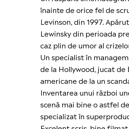
înainte de orice fel de scr
Levinson, din 1997. Apărut 
Lewinsky din perioada preș
caz plin de umor al crizelo
Un specialist în managemen
de la Hollywood, jucat de
americane de la un scandal
Inventarea unui război und
scenă mai bine o astfel 
specializat în superproduc
Excelent scris, bine filma