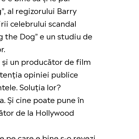
, al regizorului Barry
rii celebrului scandal
ag the Dog” e un studiu de
r.
 și un producător de film
tenția opiniei publice
ele. Soluția lor?
a. Și cine poate pune în
ător de la Hollywood
e pe care e bine s-o revezi