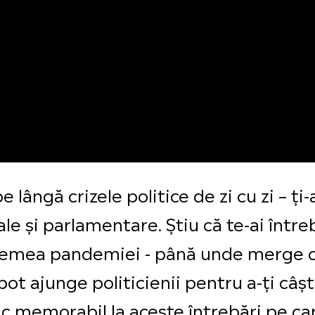
 lângă crizele politice de zi cu zi – ți
le și parlamentare. Știu că te-ai întreb
 vremea pandemiei - până unde merge 
pot ajunge politicienii pentru a-ți câș
memorabil la aceste întrebări pe care