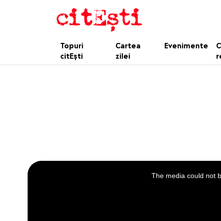
Topuri
Cartea
Evenimente
C
citEști
zilei
r
This
is
a
The media could not be
modal
window.