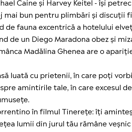
ael Caine și Harvey Keitel - își petrec
lej mai bun pentru plimbări și discuții f
d de fauna excentrică a hotelului elveț
ând de un Diego Maradona obez și miz
 românca Madălina Ghenea are o apariț
să luată cu prietenii, în care poți vorb
despre amintirile tale, în care excesul
umusețe.
rentino în filmul Tinerețe: îți aminteșt
ețea lumii din jurul tău rămâne veșnic