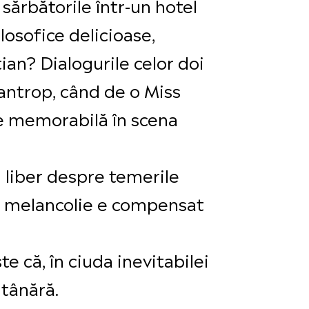
 sărbătorile într-un hotel
ilosofice delicioase,
ian? Dialogurile celor doi
antrop, când de o Miss
ie memorabilă în scena
i liber despre temerile
 de melancolie e compensat
e că, în ciuda inevitabilei
 tânără.