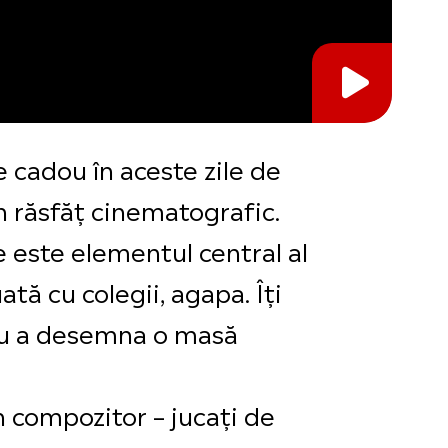
e cadou în aceste zile de
un răsfăț cinematografic.
e este elementul central al
ată cu colegii, agapa. Îți
tru a desemna o masă
un compozitor – jucați de