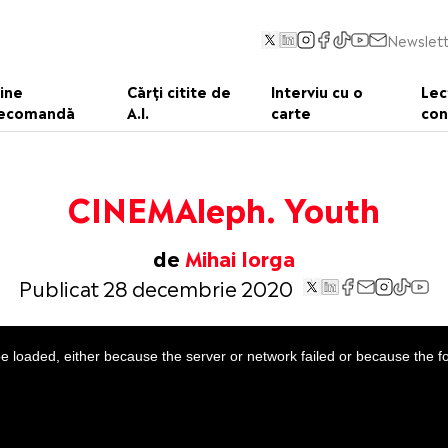
Newslett
ine
Cărți citite de
Interviu cu o
Lec
ecomandă
A.I.
carte
con
CINEMAleph. Youth
de
Mihai Iorga
Publicat 28 decembrie 2020
 loaded, either because the server or network failed or because the f