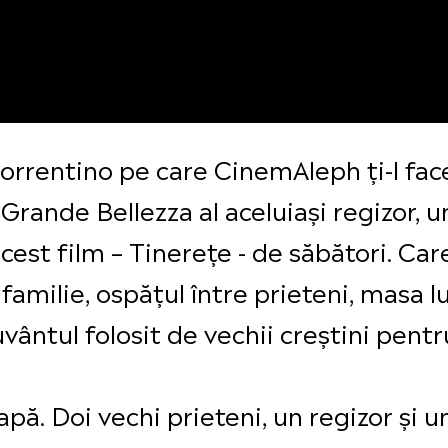
 Sorrentino pe care CinemAleph ți-l fac
 Grande Bellezza al aceluiași regizor, 
cest film – Tinerețe - de săbători. Car
familie, ospățul între prieteni, masa lu
vântul folosit de vechii creștini pen
apă. Doi vechi prieteni, un regizor și 