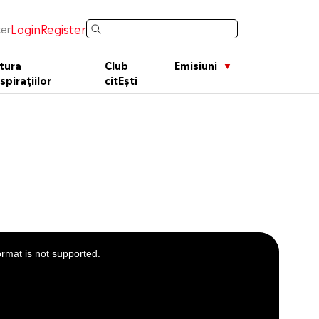
Login
Register
er
tura
Club
Emisiuni
spirațiilor
citEști
ormat is not supported.