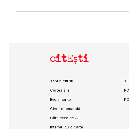
citEști
Topuri citEști
TE
Cartea zilei
PO
Evenimente
PO
Cine recomandă
Cărți citite de A.I.
Interviu cu o carte