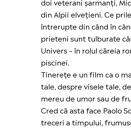
doi veterani șarmanți, Mich
din Alpii elvețieni. Ce pri
întrerupte din când în cân
prieteni sunt tulburate c
Univers – în rolul căreia
piscinei.
Tinerețe e un film ca o ma
tale, despre visele tale, 
mereu de umor sau de fr
Cred că asta face Paolo Sor
treceri a timpului, frumus