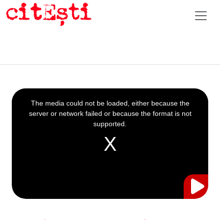
This
is
a
The media could not be loaded, either because the
modal
window.
server or network failed or because the format is not
supported.