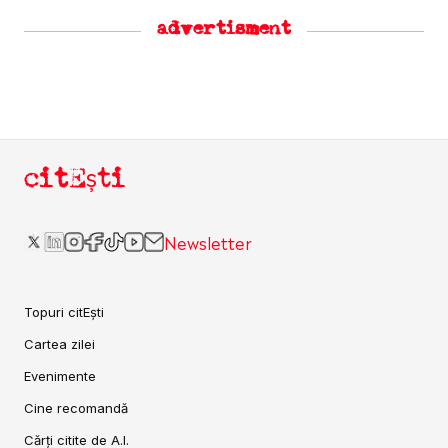
advertisment
citEști
Newsletter
Topuri citEști
Cartea zilei
Evenimente
Cine recomandă
Cărți citite de A.I.