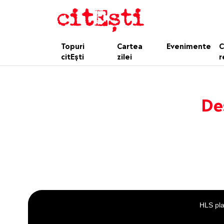
Topuri
Cartea
Evenimente
C
citEști
zilei
r
De
This
is
a
HLS pla
modal
window.