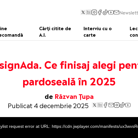
Newslett
ine
Cărți citite de
Interviu cu o
Lec
ecomandă
A.I.
carte
con
signAda. Ce finisaj alegi pen
pardoseală în 2025
de
Răzvan Țupa
Publicat 4 decembrie 2025
ylist request error at URL: https://cdn.jwplayer.com/manifests/ux3wvs