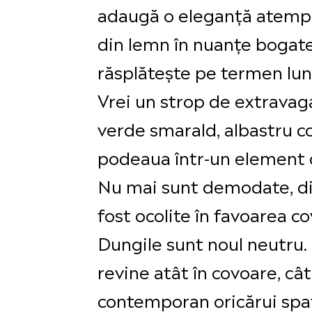
adaugă o eleganță atempor
din lemn în nuanțe bogate
răsplătește pe termen lun
Vrei un strop de extravag
verde smarald, albastru c
podeaua într-un element c
Nu mai sunt demodate, din
fost ocolite în favoarea co
Dungile sunt noul neutru. 
revine atât în covoare, cât
contemporan oricărui spaț