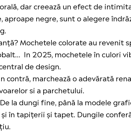
ală, dar creează un efect de intimitat
, aproape negre, sunt o alegere îndră
g.
anță? Mochetele colorate au revenit sp
obalt… In 2025, mochetele în culori v
entral de design.
 contră, marchează o adevărată renaș
voarelor si a parchetului.
De la dungi fine, până la modele grafi
 și în tapițerii și tapet. Dungile confer
iu.