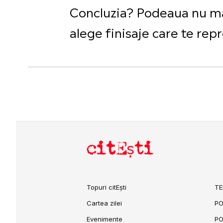
Concluzia? Podeaua nu mai 
alege finisaje care te repr
citEști
Topuri citEști
TE
Cartea zilei
PO
Evenimente
PO