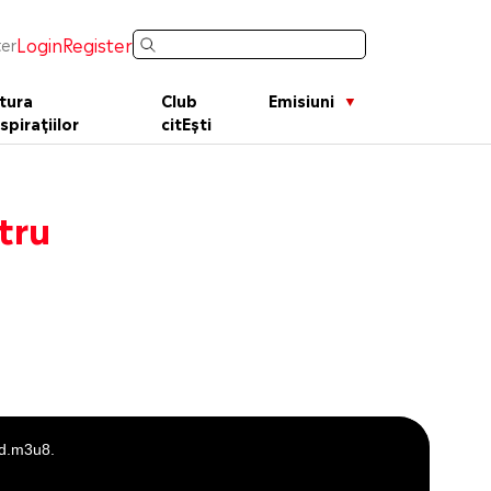
Login
Register
er
tura
Club
Emisiuni
spirațiilor
citEști
tru
Rd.m3u8.