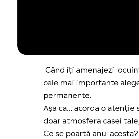
Când îți amenajezi locuința
cele mai importante aleger
permanente.
Aşa ca… acorda o atenție s
doar atmosfera casei tale,
Ce se poartă anul acesta? E