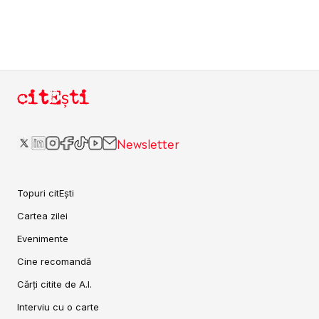
citEști
Newsletter
Topuri citEști
Cartea zilei
Evenimente
Cine recomandă
Cărți citite de A.I.
Interviu cu o carte