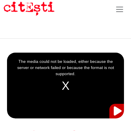
This
is
a
The media could not be loaded, either because the
modal
window.
server or network failed or because the format is not
supported.