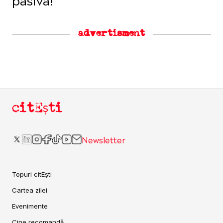
advertisment
citEști
Newsletter
Topuri citEști
Cartea zilei
Evenimente
Cine recomandă