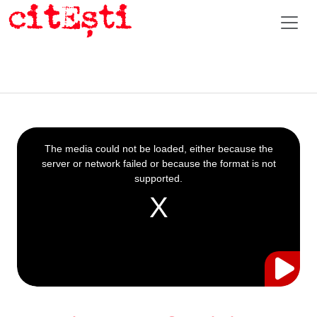
This
is
a
The media could not be loaded, either because the
modal
window.
server or network failed or because the format is not
supported.