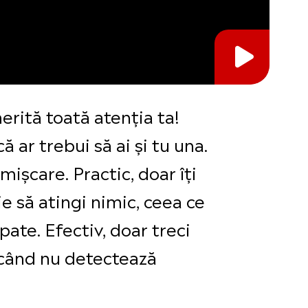
erită toată atenția ta!
ă ar trebui să ai și tu una.
ișcare. Practic, doar îți
e să atingi nimic, ceea ce
pate. Efectiv, doar treci
t când nu detectează