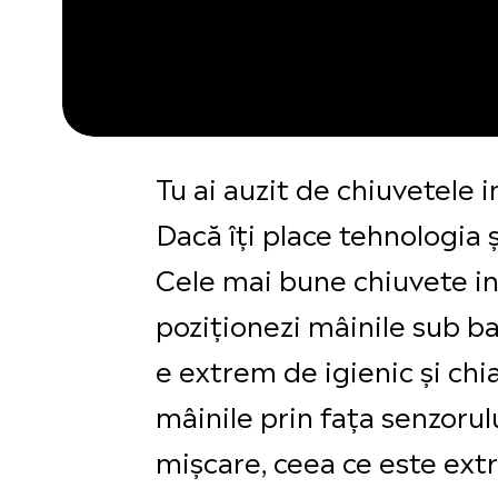
Tu ai auzit de chiuvetele 
Dacă îți place tehnologia și
Cele mai bune chiuvete int
poziționezi mâinile sub ba
e extrem de igienic și chia
mâinile prin fața senzoru
mișcare, ceea ce este extr