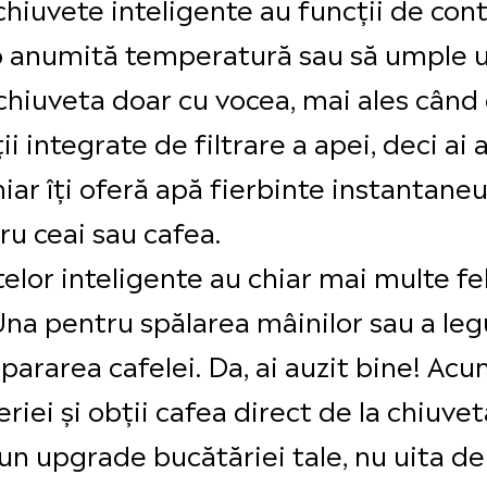
chiuvete inteligente au funcții de contr
 o anumită temperatură sau să umple u
 chiuveta doar cu vocea, mai ales când 
i integrate de filtrare a apei, deci ai 
ar îți oferă apă fierbinte instantaneu
ru ceai sau cafea.
lor inteligente au chiar mai multe felu
Una pentru spălarea mâinilor sau a leg
pararea cafelei. Da, ai auzit bine! Acu
eriei și obții cafea direct de la chiuvet
 un upgrade bucătăriei tale, nu uita de