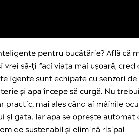
inteligente pentru bucătărie? Află că m
 vrei să-ți faci viața mai ușoară, cred c
eligente sunt echipate cu senzori de m
terie și apa începe să curgă. Nu trebui
r practic, mai ales când ai mâinile ocu
lui și gata. Iar apa se oprește automa
em de sustenabil și elimină risipa!