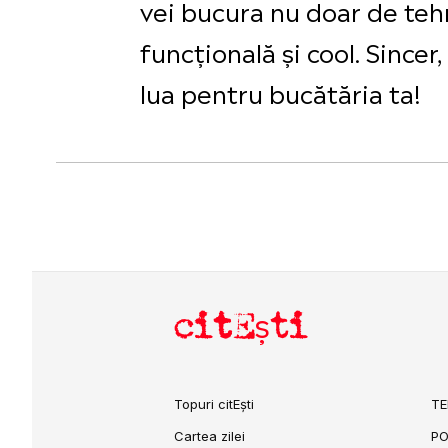
vei bucura nu doar de teh
funcțională și cool. Sincer
lua pentru bucătăria ta!
citEști
Topuri citEști
TE
Cartea zilei
PO