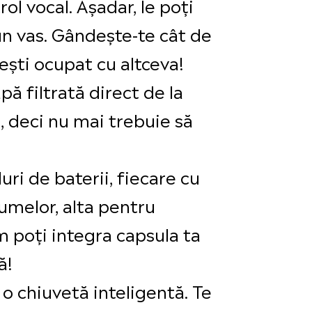
ol vocal. Așadar, le poți
n vas. Gândește-te cât de
ești ocupat cu altceva!
apă filtrată direct de la
, deci nu mai trebuie să
ri de baterii, fiecare cu
umelor, alta pentru
m poți integra capsula ta
ă!
 o chiuvetă inteligentă. Te