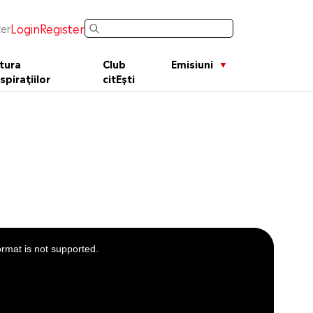
Login
Register
er
tura
Club
Emisiuni
spirațiilor
citEști
ormat is not supported.