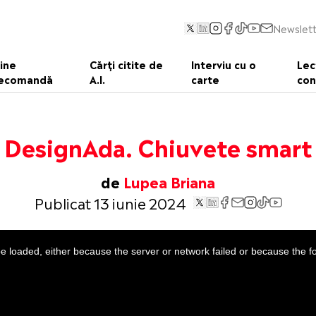
Newslett
ine
Cărți citite de
Interviu cu o
Lec
ecomandă
A.I.
carte
con
DesignAda. Chiuvete smart
de
Lupea Briana
Publicat 13 iunie 2024
 loaded, either because the server or network failed or because the f