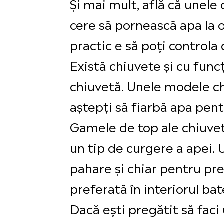
Și mai mult, află că unele 
cere să pornească apa la
practic e să poți controla
Există chiuvete și cu funcți
chiuvetă. Unele modele chi
aștepți să fiarbă apa pent
Gamele de top ale chiuvete
un tip de curgere a apei. 
pahare și chiar pentru pre
preferată în interiorul bat
Dacă ești pregătit să faci