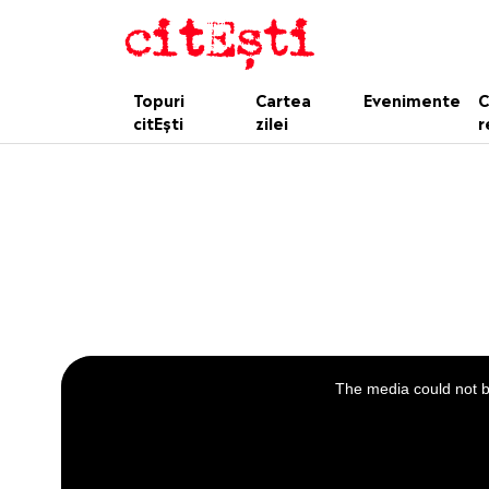
Topuri
Cartea
Evenimente
C
citEști
zilei
r
This
is
a
The media could not be
modal
window.