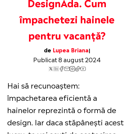
DesignAda. Cum
împachetezi hainele
pentru vacanță?
de
Lupea Briana
Publicat 8 august 2024
Hai să recunoaștem:
împachetarea eficientă a
hainelor reprezintă o formă de
design. Iar daca stăpânești acest
lucru, te vei scuti de scotocirea