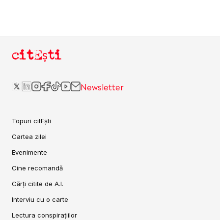
citEști
Newsletter
Topuri citEști
Cartea zilei
Evenimente
Cine recomandă
Cărți citite de A.I.
Interviu cu o carte
Lectura conspirațiilor