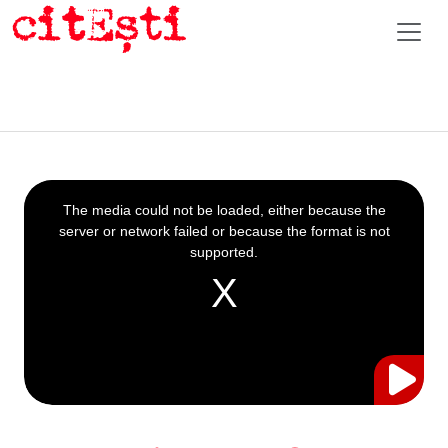
This
is
a
The media could not be loaded, either because the
modal
window.
server or network failed or because the format is not
supported.