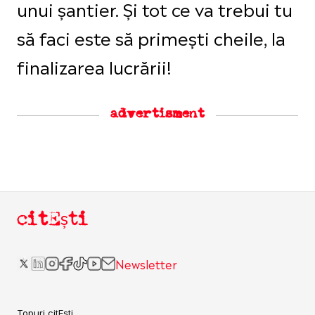
unui șantier. Și tot ce va trebui tu
să faci este să primești cheile, la
finalizarea lucrării!
advertisment
citEști
Newsletter
Topuri citEști