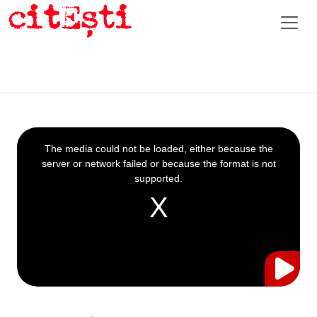
This
is
a
The media could not be loaded, either because the
modal
window.
server or network failed or because the format is not
supported.