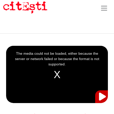
This
is
a
The media could not be loaded, either because the
modal
window.
server or network failed or because the format is not
supported.