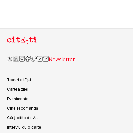
citEști
Newsletter
Topuri citEști
Cartea zilei
Evenimente
Cine recomandă
Cărți citite de A.I.
Interviu cu o carte