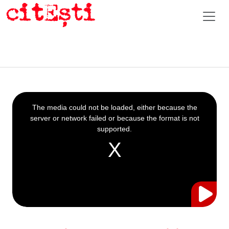
This
is
a
The media could not be loaded, either because the
modal
window.
server or network failed or because the format is not
supported.