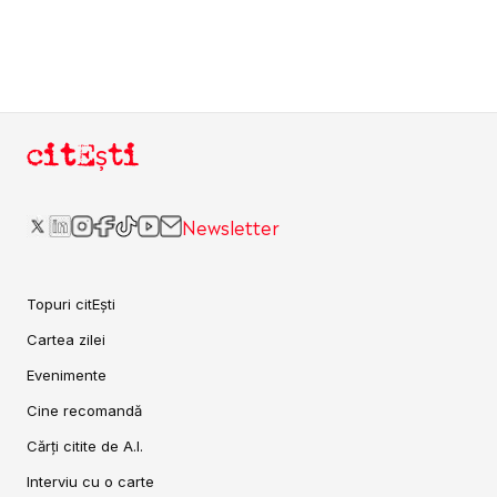
citEști
Newsletter
Topuri citEști
Cartea zilei
Evenimente
Cine recomandă
Cărți citite de A.I.
Interviu cu o carte