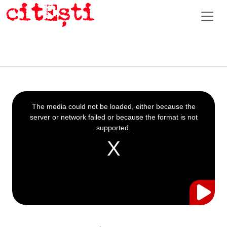
This
is
a
The media could not be loaded, either because the
modal
window.
server or network failed or because the format is not
supported.