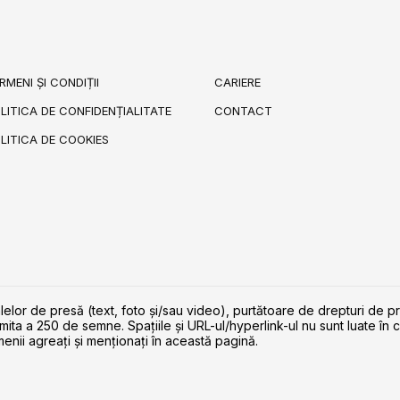
RMENI ȘI CONDIȚII
CARIERE
LITICA DE CONFIDENȚIALITATE
CONTACT
LITICA DE COOKIES
lelor de presă (text, foto și/sau video), purtătoare de drepturi de p
imita a 250 de semne. Spaţiile şi URL-ul/hyperlink-ul nu sunt luate în c
enii agreaţi şi menţionaţi în această pagină.