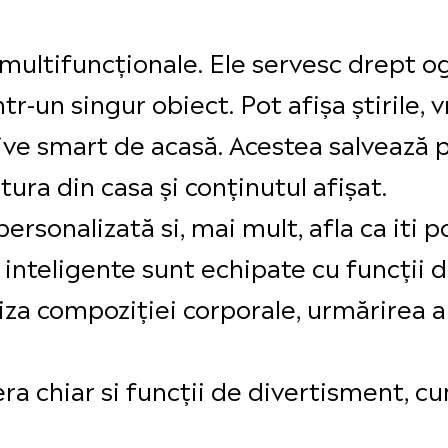
 multifuncționale. Ele servesc drept og
ntr-un singur obiect. Pot afișa știrile, 
tive smart de acasă. Acestea salvează p
ura din casa și conținutul afișat.
personalizată si, mai mult, afla ca iti p
 inteligente sunt echipate cu funcții d
aliza compoziției corporale, urmărirea 
era chiar si funcții de divertisment, cu