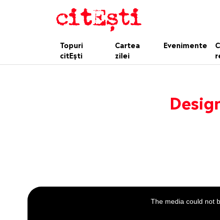
Topuri
Cartea
Evenimente
C
citEști
zilei
r
Design
This
is
a
The media could not be
modal
window.