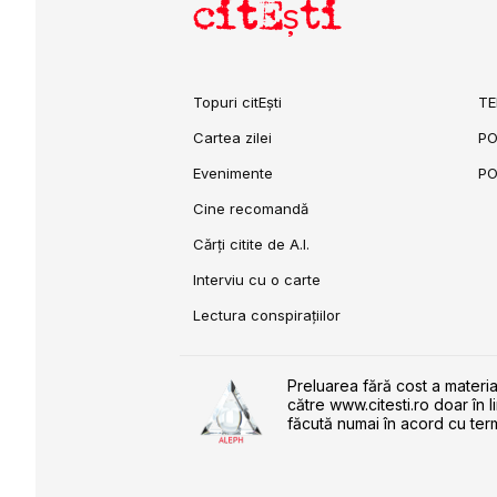
citEști
Topuri citEști
TE
Cartea zilei
PO
Evenimente
PO
Cine recomandă
Cărți citite de A.I.
Interviu cu o carte
Lectura conspirațiilor
Preluarea fără cost a materia
către www.citesti.ro doar în l
făcută numai în acord cu term