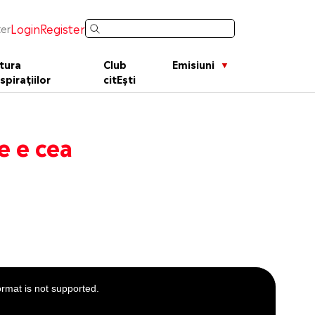
Login
Register
er
tura
Club
Emisiuni
spirațiilor
citEști
e e cea
ormat is not supported.