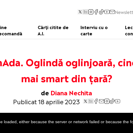
Newslett
ine
Cărți citite de
Interviu cu o
Lec
ecomandă
A.I.
carte
con
Ada. Oglindă oglinjoară, cin
mai smart din țară?
de
Diana Nechita
Publicat 18 aprilie 2023
 loaded, either because the server or network failed or because the f