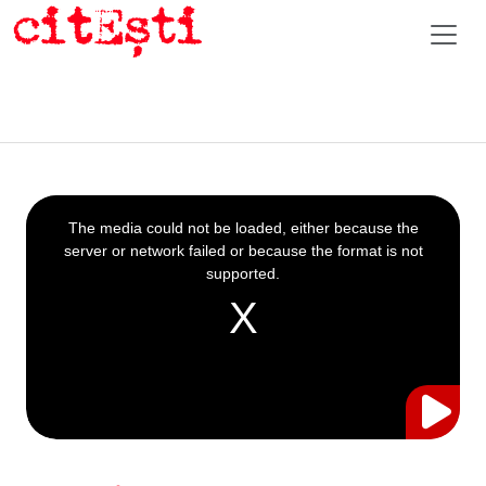
This
is
a
The media could not be loaded, either because the
modal
window.
server or network failed or because the format is not
supported.