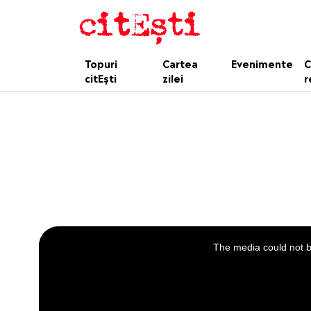
Topuri
Cartea
Evenimente
C
citEști
zilei
r
This
is
a
The media could not be
modal
window.