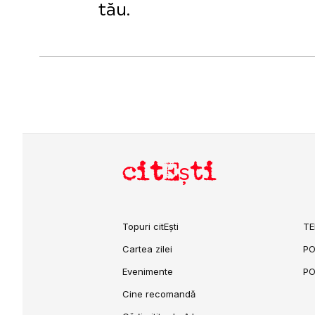
tău.
citEști
Topuri citEști
TE
Cartea zilei
PO
Evenimente
PO
Cine recomandă