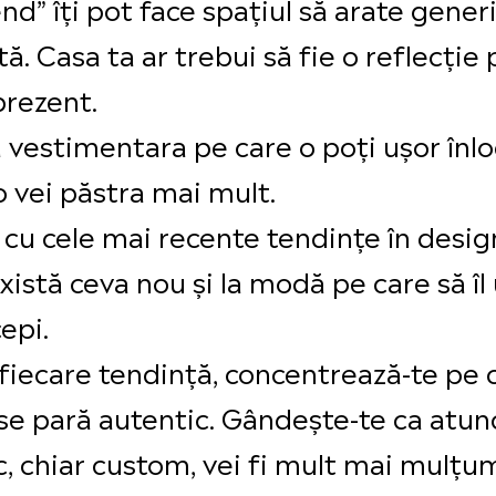
nd” îți pot face spațiul să arate generic
tă. Casa ta ar trebui să fie o reflecție
prezent.
vestimentara pe care o poți ușor înlocu
o vei păstra mai mult.
 cu cele mai recente tendințe în design
stă ceva nou și la modă pe care să îl u
epi.
i fiecare tendință, concentrează-te pe
ți se pară autentic. Gândește-te ca atu
ic, chiar custom, vei fi mult mai mulțu