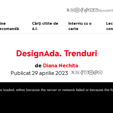
Newslett
ine
Cărți citite de
Interviu cu o
Lec
ecomandă
A.I.
carte
con
DesignAda. Trenduri
de
Diana Nechita
Publicat 29 aprilie 2023
 loaded, either because the server or network failed or because the f