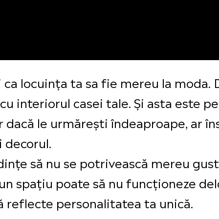
ri ca locuința ta sa fie mereu la moda.
u interiorul casei tale. Și asta este p
Iar dacă le urmărești îndeaproape, ar î
i decorul.
dințe să nu se potrivească mereu gustu
un spațiu poate să nu funcționeze delo
ă reflecte personalitatea ta unică.