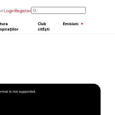
Login
Register
er
tura
Club
Emisiuni
spirațiilor
citEști
ormat is not supported.