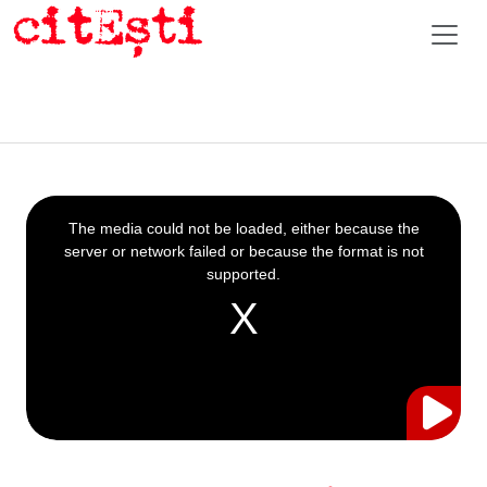
This
is
a
The media could not be loaded, either because the
modal
window.
server or network failed or because the format is not
supported.