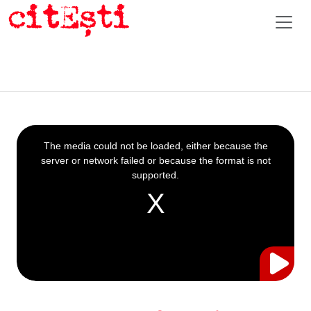
This
is
a
The media could not be loaded, either because the
modal
window.
server or network failed or because the format is not
supported.