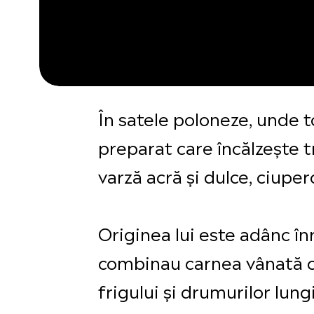
În satele poloneze, unde t
preparat care încălzește t
varză acră și dulce, ciupe
Originea lui este adânc în
combinau carnea vânată cu
frigului și drumurilor lun