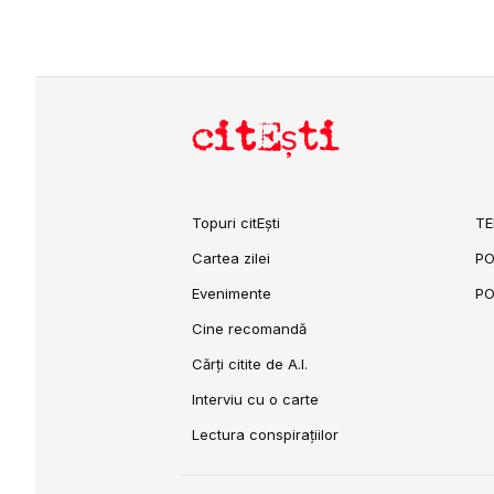
citEști
Topuri citEști
TE
Cartea zilei
PO
Evenimente
PO
Cine recomandă
Cărți citite de A.I.
Interviu cu o carte
Lectura conspirațiilor