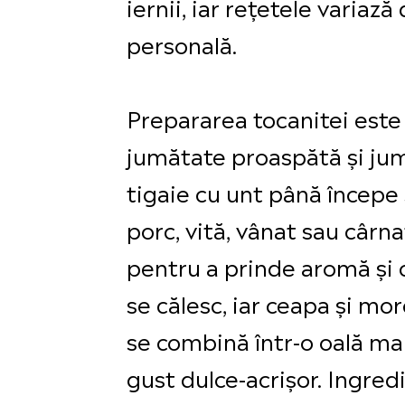
iernii, iar rețetele varia
personală.
Prepararea tocanitei este o
jumătate proaspătă și jumă
tigaie cu unt până începe 
porc, vită, vânat sau cârn
pentru a prinde aromă și c
se călesc, iar ceapa și mo
se combină într-o oală mar
gust dulce-acrișor. Ingredi