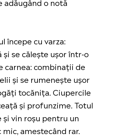
are adăugând o notă
ul începe cu varza:
și se călește ușor într-o
te carnea: combinații de
felii și se rumenește ușor
găți tocănița. Ciupercile
ceață și profunzime. Totul
 și vin roșu pentru un
oc mic, amestecând rar.