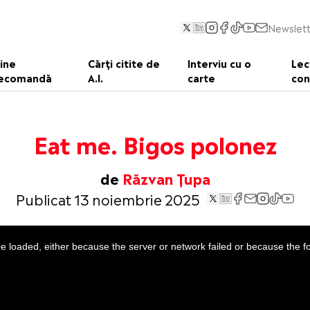
Newslett
ine
Cărți citite de
Interviu cu o
Lec
ecomandă
A.I.
carte
con
Eat me. Bigos polonez
de
Răzvan Țupa
Publicat 13 noiembrie 2025
 loaded, either because the server or network failed or because the f