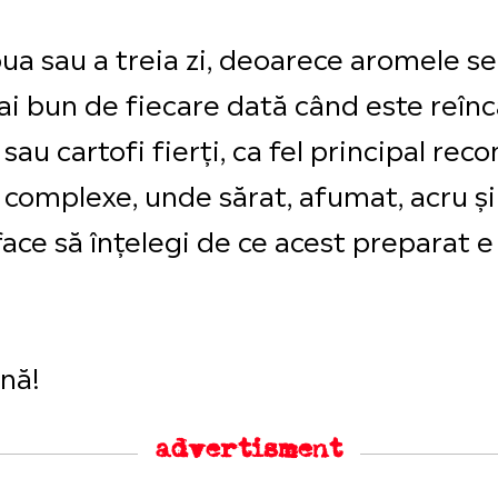
ua sau a treia zi, deoarece aromele se
i bun de fiecare dată când este reîncă
 sau cartofi fierți, ca fel principal rec
 complexe, unde sărat, afumat, acru și 
 face să înțelegi de ce acest preparat 
ună!
advertisment