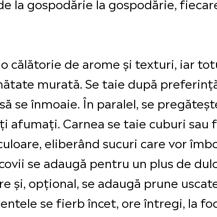
ză de la gospodărie la gospodărie, fiec
 călătorie de arome și texturi, iar tot
tate murată. Se taie după preferință 
să se înmoaie. În paralel, se pregăteș
ați afumați. Carnea se taie cuburi sau 
uloare, eliberând sucuri care vor îmbo
rcovii se adaugă pentru un plus de dul
e și, opțional, se adaugă prune uscate
entele se fierb încet, ore întregi, la f