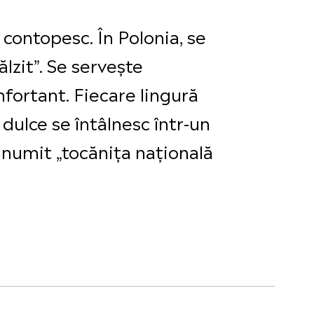
 contopesc. În Polonia, se
lzit”. Se servește
onfortant. Fiecare lingură
dulce se întâlnesc într-un
e numit „tocănița națională