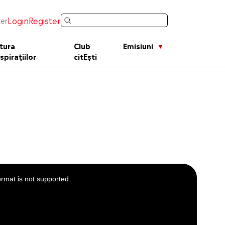
Login
Register
er
tura
Club
Emisiuni
spirațiilor
citEști
ormat is not supported.