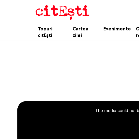
Topuri
Cartea
Evenimente
C
citEști
zilei
r
This
is
a
The media could not be
modal
window.