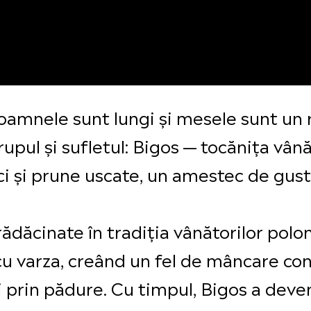
oamnele sunt lungi și mesele sunt un r
rupul și sufletul: Bigos — tocănița vân
rci și prune uscate, un amestec de gust
rădăcinate în tradiția vânătorilor polo
 varza, creând un fel de mâncare cons
gi prin pădure. Cu timpul, Bigos a deve