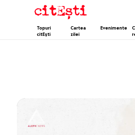
Topuri
Cartea
Evenimente
C
citEști
zilei
r