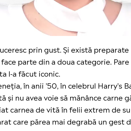
uceresc prin gust. Și există preparate 
 face parte din a doua categorie. Pare
ta l-a făcut iconic.
neția, în anii ’50, în celebrul Harry’s 
ctă și nu avea voie să mănânce carne g
iat carnea de vită în felii extrem de su
arat care părea mai degrabă un gest d