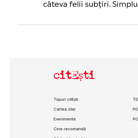
câteva felii subțiri. Simpl
citEști
Topuri citEști
TE
Cartea zilei
PO
Evenimente
PO
Cine recomandă