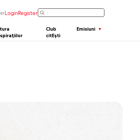
Login
Register
er
tura
Club
Emisiuni
spirațiilor
citEști