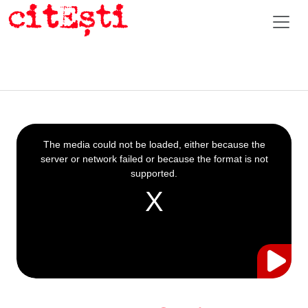
This
is
a
The media could not be loaded, either because the
modal
window.
server or network failed or because the format is not
supported.