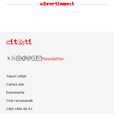
advertisment
citEști
Newsletter
Topuri citEști
Cartea zilei
Evenimente
Cine recomandă
Cărți citite de A.I.