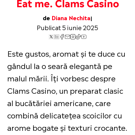
Eat me. Clams Casino
de
Diana Nechita
Publicat 5 iunie 2025
Este gustos, aromat și te duce cu
gândul la o seară elegantă pe
malul mării. Îți vorbesc despre
Clams Casino, un preparat clasic
al bucătăriei americane, care
combină delicatețea scoicilor cu
arome bogate și texturi crocante.