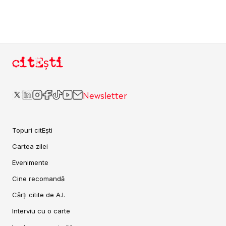
citEști
Newsletter
Topuri citEști
Cartea zilei
Evenimente
Cine recomandă
Cărți citite de A.I.
Interviu cu o carte