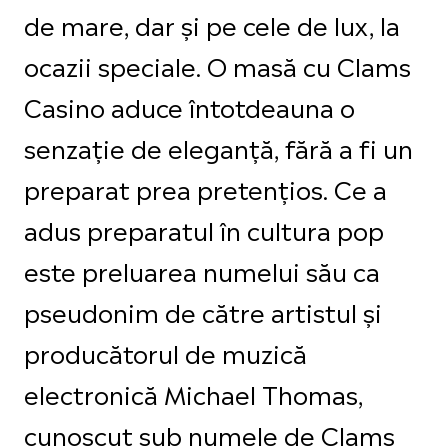
de mare, dar și pe cele de lux, la
ocazii speciale. O masă cu Clams
Casino aduce întotdeauna o
senzație de eleganță, fără a fi un
preparat prea pretențios. Ce a
adus preparatul în cultura pop
este preluarea numelui său ca
pseudonim de către artistul și
producătorul de muzică
electronică Michael Thomas,
cunoscut sub numele de Clams