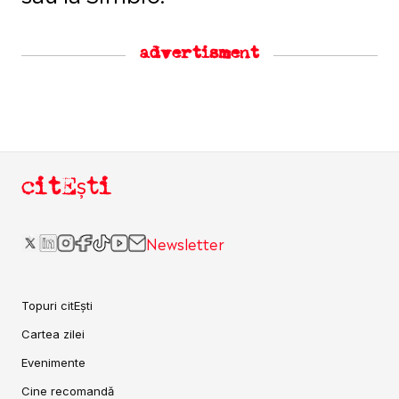
advertisment
citEști
Newsletter
Topuri citEști
Cartea zilei
Evenimente
Cine recomandă