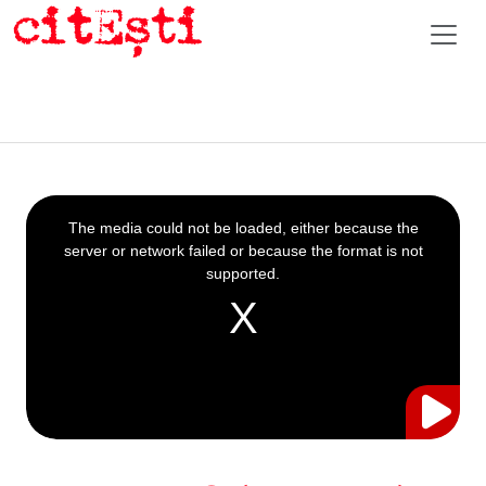
This
is
a
The media could not be loaded, either because the
modal
window.
server or network failed or because the format is not
supported.