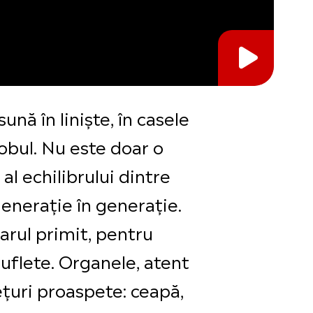
ună în liniște, în casele
obul. Nu este doar o
al echilibrului dintre
 generație în generație.
arul primit, pentru
suflete. Organele, atent
țuri proaspete: ceapă,