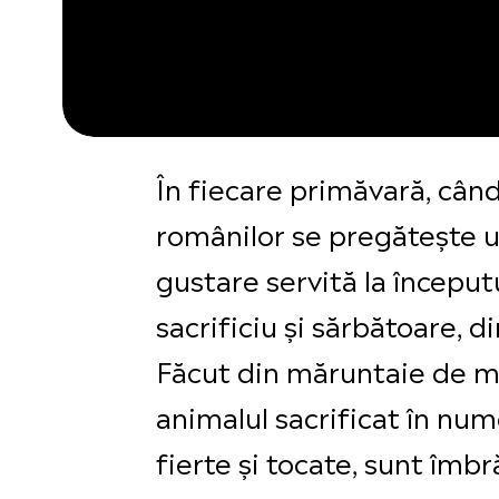
În fiecare primăvară, când 
românilor se pregătește u
gustare servită la început
sacrificiu și sărbătoare, d
Făcut din măruntaie de mi
animalul sacrificat în num
fierte și tocate, sunt îm