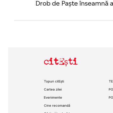
Drob de Paște înseamnă aca
citEști
Topuri citEști
TE
Cartea zilei
PO
Evenimente
PO
Cine recomandă