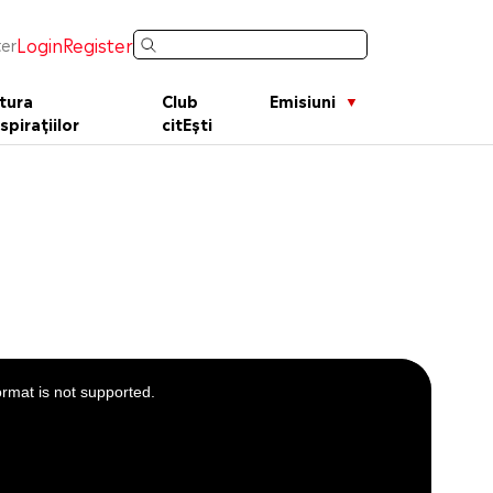
Login
Register
er
tura
Club
Emisiuni
spirațiilor
citEști
ormat is not supported.