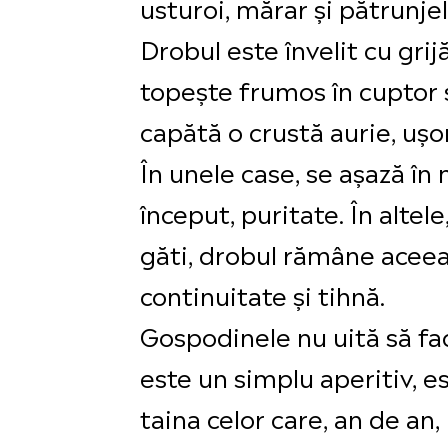
usturoi, mărar și pătrunje
Drobul este învelit cu grijă
topește frumos în cuptor 
capătă o crustă aurie, ușo
În unele case, se așază în
început, puritate. În altele
găti, drobul rămâne aceea
continuitate și tihnă.
Gospodinele nu uită să fac
este un simplu aperitiv, 
taina celor care, an de an