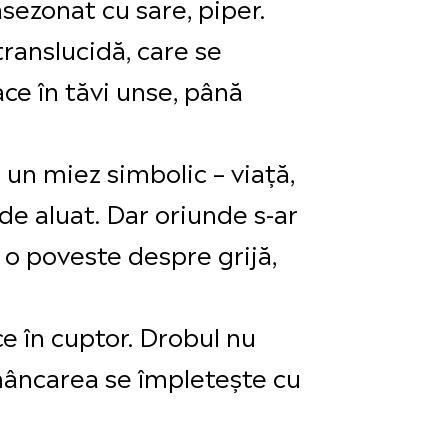
asezonat cu sare, piper.
 translucidă, care se
ce în tăvi unse, până
 un miez simbolic – viață,
ă de aluat. Dar oriunde s-ar
 o poveste despre grijă,
ce în cuptor. Drobul nu
 mâncarea se împletește cu