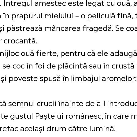
l. Întregul amestec este legat cu ouă, 
 în prapurul mielului – o peliculă fină,
și păstrează mâncarea fragedă. Se coa
r crocantă.
 mijloc ouă fierte, pentru că ele adaugă
, se coc în foi de plăcintă sau în crust
și poveste spusă în limbajul aromelor:
ă semnul crucii înainte de a-l introdu
este gustul Paștelui românesc, în care
, refac același drum către lumină.