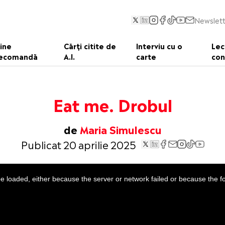
Newslett
ine
Cărți citite de
Interviu cu o
Lec
ecomandă
A.I.
carte
con
Eat me. Drobul
de
Maria Simulescu
Publicat 20 aprilie 2025
 loaded, either because the server or network failed or because the f