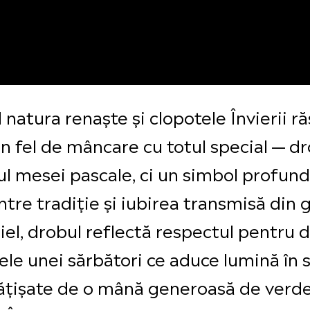
natura renaște și clopotele Învierii răs
n fel de mâncare cu totul special — dr
ul mesei pascale, ci un simbol profund 
intre tradiție și iubirea transmisă din
el, drobul reflectă respectul pentru d
ele unei sărbători ce aduce lumină în 
brățișate de o mână generoasă de verde