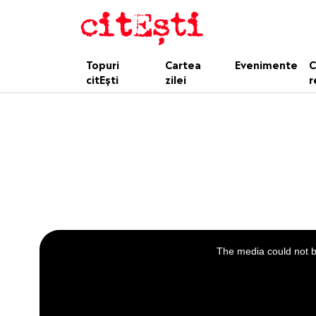
Topuri
Cartea
Evenimente
C
citEști
zilei
r
This
is
a
The media could not be
modal
window.