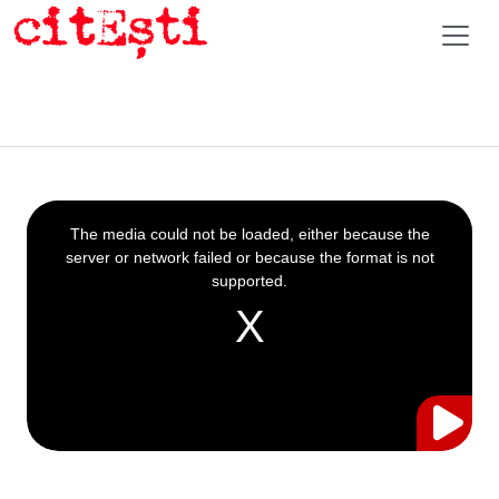
This
is
a
The media could not be loaded, either because the
modal
window.
server or network failed or because the format is not
supported.