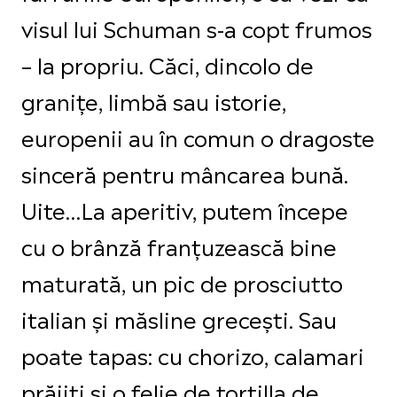
visul lui Schuman s-a copt frumos
– la propriu. Căci, dincolo de
granițe, limbă sau istorie,
europenii au în comun o dragoste
sinceră pentru mâncarea bună.
Uite…La aperitiv, putem începe
cu o brânză franțuzească bine
maturată, un pic de prosciutto
italian și măsline grecești. Sau
poate tapas: cu chorizo, calamari
prăjiți și o felie de tortilla de