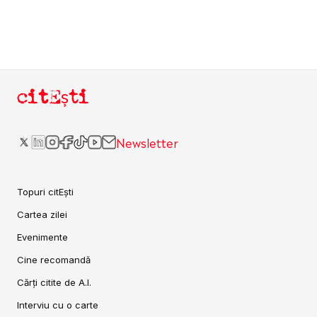
citEști
Newsletter
Topuri citEști
Cartea zilei
Evenimente
Cine recomandă
Cărți citite de A.I.
Interviu cu o carte