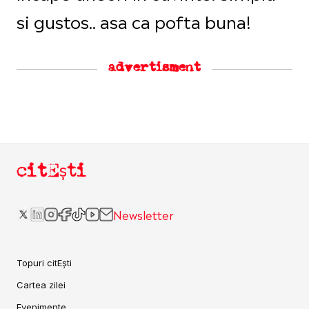
si gustos.. asa ca pofta buna!
advertisment
citEști
Newsletter
Topuri citEști
Cartea zilei
Evenimente