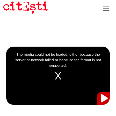
This
is
a
The media could not be loaded, either because the
modal
window.
server or network failed or because the format is not
supported.