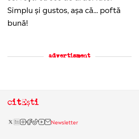
Simplu și gustos, așa că... poftă
bună!
advertisment
citEști
Newsletter