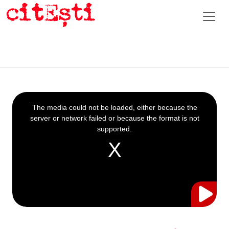
This
is
a
The media could not be loaded, either because the
modal
window.
server or network failed or because the format is not
supported.