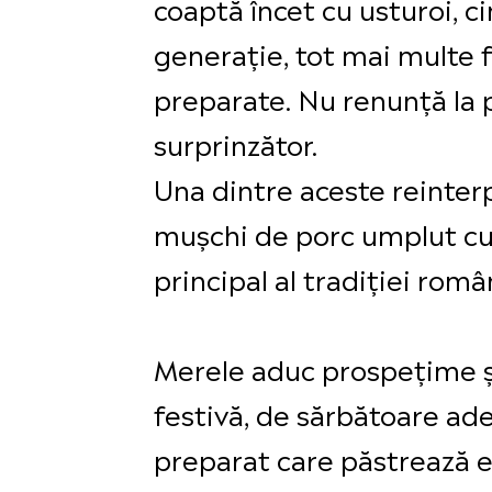
coaptă încet cu usturoi, c
generație, tot mai multe f
preparate. Nu renunță la po
surprinzător.
Una dintre aceste reinter
mușchi de porc umplut cu 
principal al tradiției româ
Merele aduc prospețime și
festivă, de sărbătoare ad
preparat care păstrează e