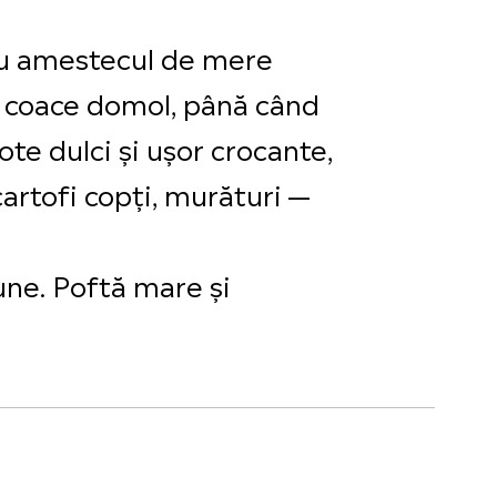
 cu amestecul de mere
se coace domol, până când
te dulci și ușor crocante,
artofi copți, murături —
une. Poftă mare și