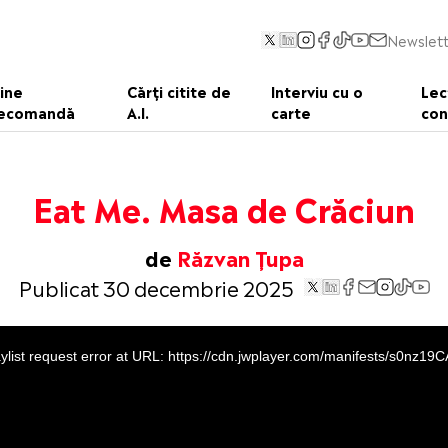
Newslett
ine
Cărți citite de
Interviu cu o
Lec
ecomandă
A.I.
carte
con
Eat Me. Masa de Crăciun
de
Răzvan Țupa
Publicat 30 decembrie 2025
ylist request error at URL: https://cdn.jwplayer.com/manifests/s0nz19