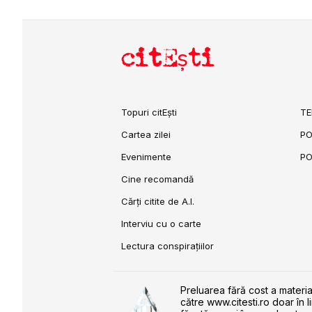
citEști
Topuri citEști
TE
Cartea zilei
PO
Evenimente
PO
Cine recomandă
Cărți citite de A.I.
Interviu cu o carte
Lectura conspirațiilor
Preluarea fără cost a materia
către www.citesti.ro doar în l