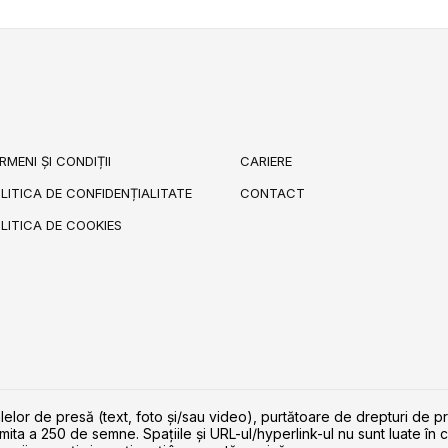
RMENI ȘI CONDIȚII
CARIERE
LITICA DE CONFIDENȚIALITATE
CONTACT
LITICA DE COOKIES
lelor de presă (text, foto și/sau video), purtătoare de drepturi de p
imita a 250 de semne. Spaţiile şi URL-ul/hyperlink-ul nu sunt luate în c