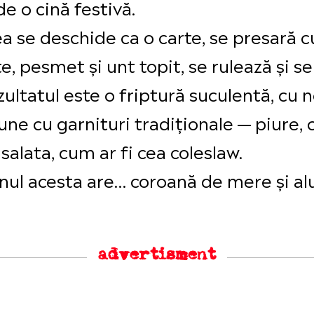
e o cină festivă.
ea se deschide ca o carte, se presară
e, pesmet și unt topit, se rulează și 
ltatul este o friptură suculentă, cu no
ne cu garnituri tradiționale — piure, c
 salata, cum ar fi cea coleslaw.
nul acesta are… coroană de mere și al
advertisment