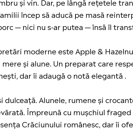
imbru și vin. Dar, pe lângă rețetele tr
amilii încep să aducă pe masă reinterpr
rc — nici nu s-ar putea — însă îl trans
pretări moderne este Apple & Hazelnut
mere și alune. Un preparat care resp
nești, dar îi adaugă o notă elegantă .
 dulceață. Alunele, rumene și crocant
evărată. Împreună cu mușchiul fraged
sența Crăciunului românesc, dar îi ofe