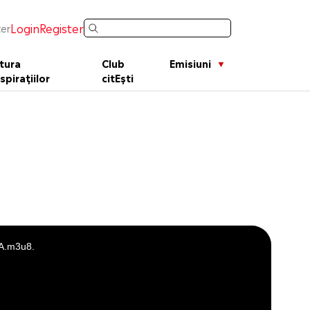
Login
Register
er
tura
Club
Emisiuni
spirațiilor
citEști
CA.m3u8.