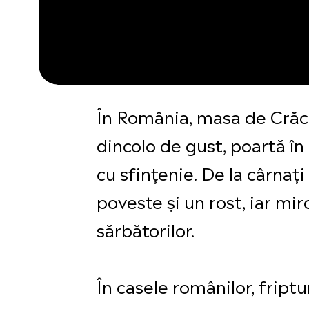
În România, masa de Crăciu
dincolo de gust, poartă în e
cu sfințenie. De la cârnați
poveste și un rost, iar mir
sărbătorilor.
În casele românilor, frip