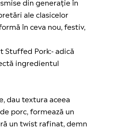
ansmise din generație în
etări ale clasicelor
formă în ceva nou, festiv,
 Stuffed Pork:- adică
ectă ingredientul
e, dau textura aceea
 de porc, formează un
ră un twist rafinat, demn