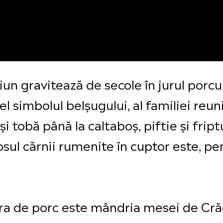
n gravitează de secole în jurul porcul
l simbolul belșugului, al familiei reuni
 și tobă până la caltaboș, piftie și frip
osul cărnii rumenite în cuptor este, pe
tura de porc este mândria mesei de Cră