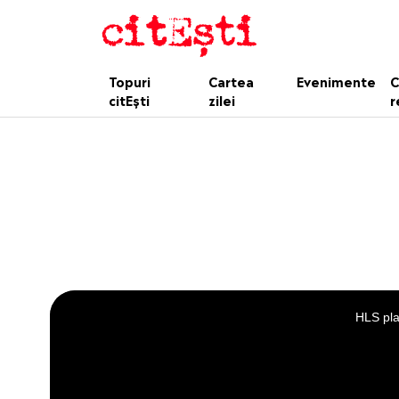
Topuri
Cartea
Evenimente
C
citEști
zilei
r
This
is
a
HLS pla
modal
window.