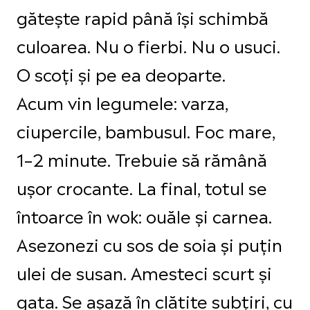
gătește rapid până își schimbă
culoarea. Nu o fierbi. Nu o usuci.
O scoți și pe ea deoparte.
Acum vin legumele: varza,
ciupercile, bambusul. Foc mare,
1–2 minute. Trebuie să rămână
ușor crocante. La final, totul se
întoarce în wok: ouăle și carnea.
Asezonezi cu sos de soia și puțin
ulei de susan. Amesteci scurt și
gata. Se așază în clătite subțiri, cu