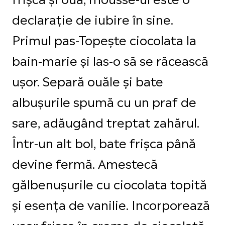
declarație de iubire în sine.
Primul pas-Topește ciocolata la
bain-marie și las-o să se răcească
ușor. Separă ouăle și bate
albușurile spumă cu un praf de
sare, adăugând treptat zahărul.
Într-un alt bol, bate frișca până
devine fermă. Amestecă
gălbenușurile cu ciocolata topită
și esența de vanilie. Incorporează
ușor frișca în crema de ciocolată,