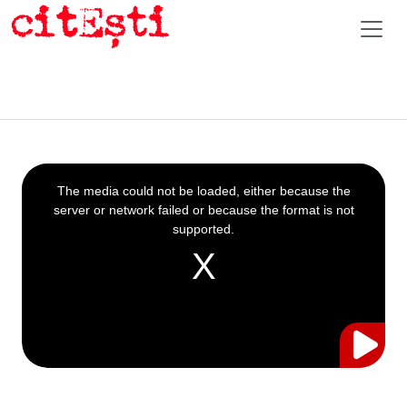
This
is
a
The media could not be loaded, either because the
modal
window.
server or network failed or because the format is not
supported.