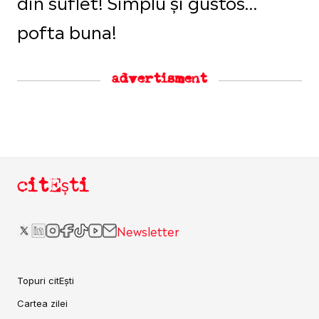
din suflet! Simplu și gustos…
pofta buna!
advertisment
citEști
Newsletter
Topuri citEști
Cartea zilei