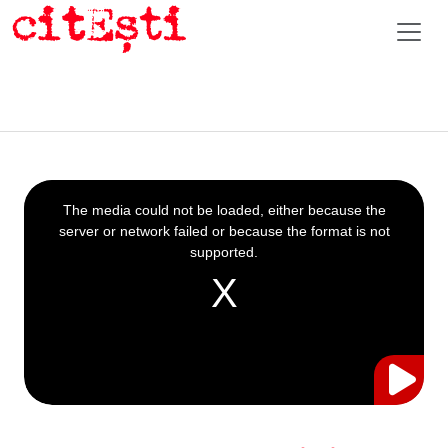
This
is
a
The media could not be loaded, either because the
modal
window.
server or network failed or because the format is not
supported.