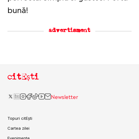
bună!
advertisment
citEști
Newsletter
Topuri citEști
Cartea zilei
Evenimente