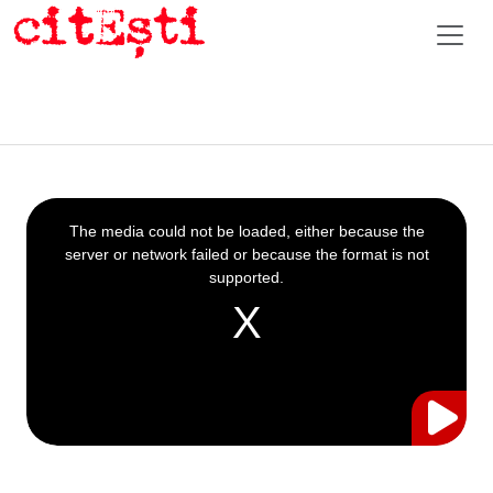
This
is
a
The media could not be loaded, either because the
modal
window.
server or network failed or because the format is not
supported.