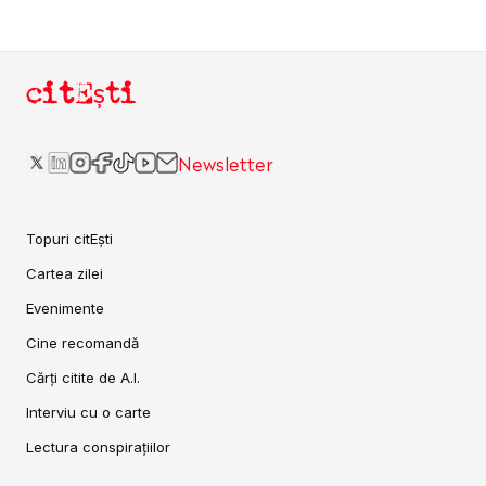
citEști
Newsletter
Topuri citEști
Cartea zilei
Evenimente
Cine recomandă
Cărți citite de A.I.
Interviu cu o carte
Lectura conspirațiilor