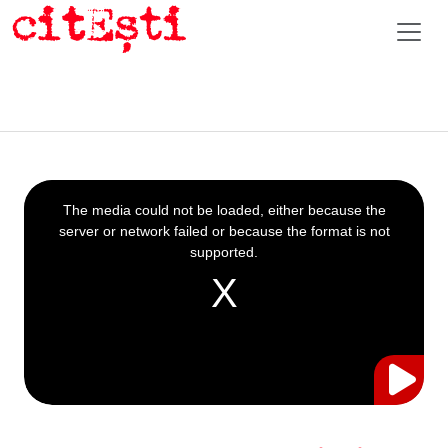
This
is
a
The media could not be loaded, either because the
modal
window.
server or network failed or because the format is not
supported.