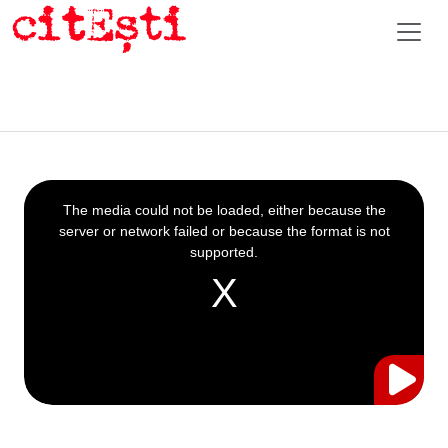
This
is
a
The media could not be loaded, either because the
modal
window.
server or network failed or because the format is not
supported.