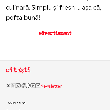
culinară. Simplu și fresh … așa că,
pofta bună!
advertisment
citEști
Newsletter
Topuri citEști