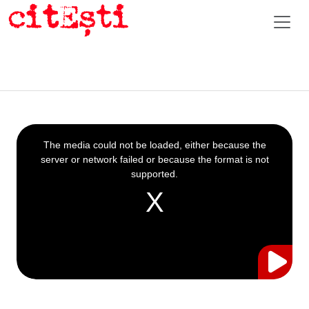
This
is
a
The media could not be loaded, either because the
modal
window.
server or network failed or because the format is not
supported.