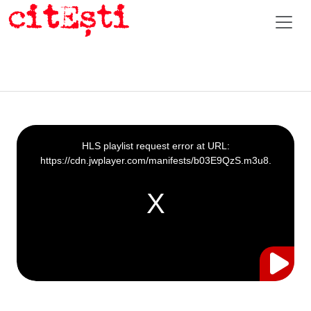
This
is
a
HLS playlist request error at URL:
modal
window.
https://cdn.jwplayer.com/manifests/b03E9QzS.m3u8.