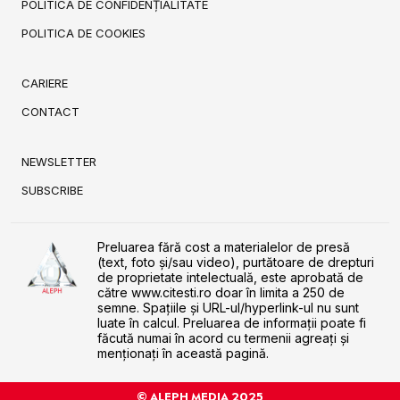
POLITICA DE CONFIDENȚIALITATE
POLITICA DE COOKIES
CARIERE
CONTACT
NEWSLETTER
SUBSCRIBE
Preluarea fără cost a materialelor de presă
(text, foto și/sau video), purtătoare de drepturi
de proprietate intelectuală, este aprobată de
către www.citesti.ro doar în limita a 250 de
semne. Spaţiile şi URL-ul/hyperlink-ul nu sunt
luate în calcul. Preluarea de informaţii poate fi
făcută numai în acord cu termenii agreaţi şi
menţionaţi în această pagină.
© ALEPH MEDIA 2025