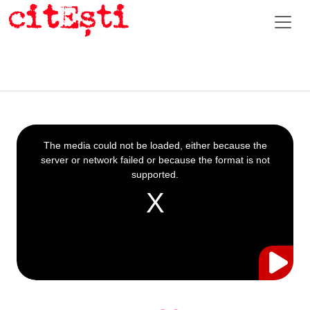
This
is
a
The media could not be loaded, either because the
modal
window.
server or network failed or because the format is not
supported.