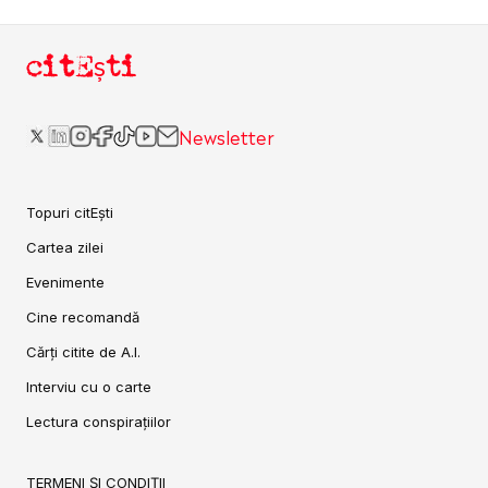
citEști
Newsletter
Topuri citEști
Cartea zilei
Evenimente
Cine recomandă
Cărți citite de A.I.
Interviu cu o carte
Lectura conspirațiilor
TERMENI ȘI CONDIȚII